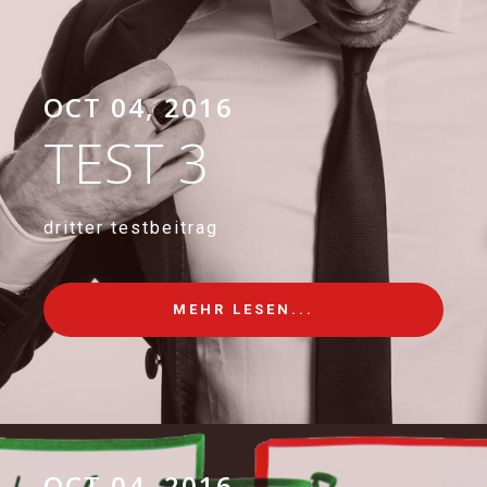
OCT 04, 2016
TEST 3
dritter testbeitrag
MEHR LESEN...
OCT 04, 2016